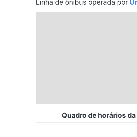
Linha de ônibus operada por
Un
Espírito Santo
Paraná
Santa Catarina
Rio Grande do Sul
Centro-Oeste
Nordeste
Quadro de horários da 
Norte