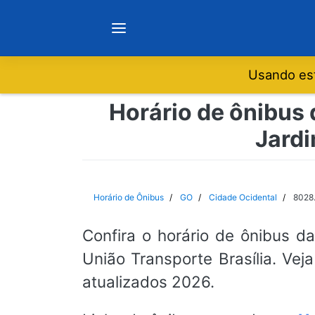
Usando est
Notícias
Horário de ônibus 
Jardi
Sobre
Minas Gerais
Horário de Ônibus
GO
Cidade Ocidental
8028.
São Paulo
Confira o horário de ônibus d
União Transporte Brasília. Vej
Rio de Janeiro
atualizados 2026.