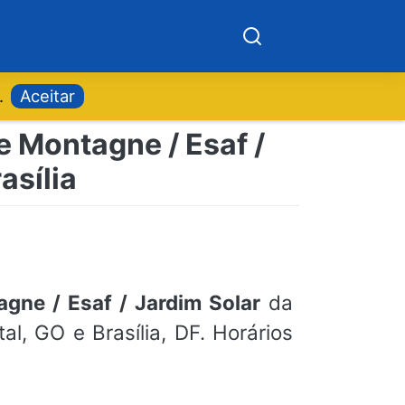
.
Aceitar
e Montagne / Esaf /
asília
gne / Esaf / Jardim Solar
da
l, GO e Brasília, DF. Horários