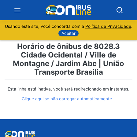
Usando este site, você concorda com a
Política de Privacidade
.
Notícias
Aceitar
Horário de ônibus de 8028.3
Sobre
Cidade Ocidental / Ville de
Montagne / Jardim Abc | União
Minas Gerais
Transporte Brasília
São Paulo
Esta linha está inativa, você será redirecionado em instantes.
Rio de Janeiro
Clique aqui se não carregar automaticamente…
Espírito Santo
Paraná