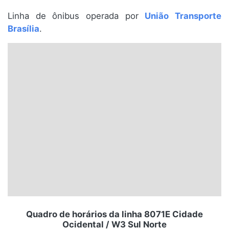
Santa Catarina
Linha de ônibus operada por
União Transporte
Brasília
.
Rio Grande do Sul
Centro-Oeste
Nordeste
Norte
© 2026 Viva City Serviços Digitais Ltda. Todos os direitos reservados.
Quadro de horários da linha 8071E Cidade
Ocidental / W3 Sul Norte