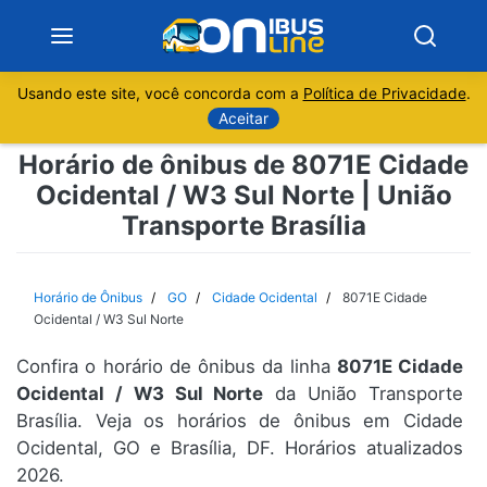
Usando este site, você concorda com a
Política de Privacidade
.
Notícias
Aceitar
Horário de ônibus de 8071E Cidade
Sobre
Ocidental / W3 Sul Norte | União
Transporte Brasília
Minas Gerais
São Paulo
Horário de Ônibus
GO
Cidade Ocidental
8071E Cidade
Ocidental / W3 Sul Norte
Rio de Janeiro
Confira o horário de ônibus da linha
8071E Cidade
Ocidental / W3 Sul Norte
da União Transporte
Espírito Santo
Brasília. Veja os horários de ônibus em Cidade
Ocidental, GO e Brasília, DF. Horários atualizados
Paraná
2026.