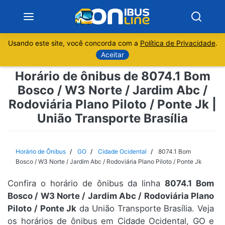
Usando este site, você concorda com a
Política de Privacidade
.
Notícias
Aceitar
Horário de ônibus de 8074.1 Bom
Sobre
Bosco / W3 Norte / Jardim Abc /
Rodoviária Plano Piloto / Ponte Jk |
Minas Gerais
União Transporte Brasília
São Paulo
Horário de Ônibus
GO
Cidade Ocidental
8074.1 Bom
Rio de Janeiro
Bosco / W3 Norte / Jardim Abc / Rodoviária Plano Piloto / Ponte Jk
Espírito Santo
Confira o horário de ônibus da linha
8074.1 Bom
Bosco / W3 Norte / Jardim Abc / Rodoviária Plano
Piloto / Ponte Jk
da União Transporte Brasília. Veja
Paraná
os horários de ônibus em Cidade Ocidental, GO e