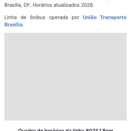
Brasília, DF. Horários atualizados 2026.
Santa Catarina
Linha de ônibus operada por
União Transporte
Rio Grande do Sul
Brasília
.
Centro-Oeste
Nordeste
Norte
© 2026 Viva City Serviços Digitais Ltda. Todos os direitos reservados.
Quadro de horários da linha 8074.1 Bom