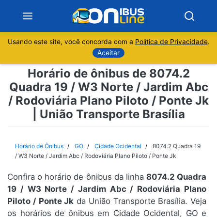
Usando este site, você concorda com a
Política de Privacidade
.
Notícias
Aceitar
Horário de ônibus de 8074.2
Sobre
Quadra 19 / W3 Norte / Jardim Abc
/ Rodoviária Plano Piloto / Ponte Jk
Minas Gerais
| União Transporte Brasília
São Paulo
Horário de Ônibus
GO
Cidade Ocidental
8074.2 Quadra 19
Rio de Janeiro
/ W3 Norte / Jardim Abc / Rodoviária Plano Piloto / Ponte Jk
Espírito Santo
Confira o horário de ônibus da linha
8074.2 Quadra
19 / W3 Norte / Jardim Abc / Rodoviária Plano
Piloto / Ponte Jk
da União Transporte Brasília. Veja
Paraná
os horários de ônibus em Cidade Ocidental, GO e