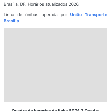
Brasília, DF. Horários atualizados 2026.
Santa Catarina
Linha de ônibus operada por
União Transporte
Rio Grande do Sul
Brasília
.
Centro-Oeste
Nordeste
Norte
© 2026 Viva City Serviços Digitais Ltda. Todos os direitos reservados.
Quadro de horários da linha 8074.2 Quadra