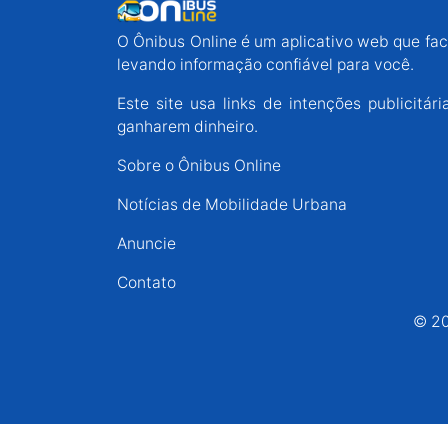
Espírito Santo
O Ônibus Online é um aplicativo web que faci
levando informação confiável para você.
Paraná
Este site usa links de intenções publicit
ganharem dinheiro.
Santa Catarina
Sobre o Ônibus Online
Notícias de Mobilidade Urbana
Rio Grande do Sul
Anuncie
Centro-Oeste
Contato
© 20
Nordeste
Norte