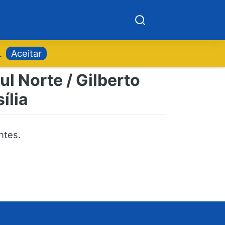
.
Aceitar
l Norte / Gilberto
ília
ntes.