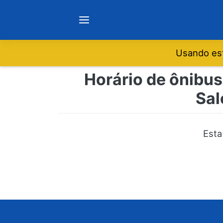
Usando est
Notícias
Horário de ônibus
Sal
Sobre
Minas Gerais
Esta
São Paulo
Rio de Janeiro