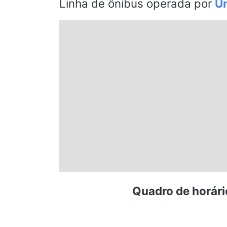
Linha de ônibus operada por
Un
Espírito Santo
Paraná
Santa Catarina
Rio Grande do Sul
Centro-Oeste
Nordeste
Quadro de horári
Norte