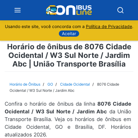
Usando este site, você concorda com a
Política de Privacidade
.
Notícias
Aceitar
Horário de ônibus de 8076 Cidade
Sobre
Ocidental / W3 Sul Norte / Jardim
Abc | União Transporte Brasília
Minas Gerais
São Paulo
Horário de Ônibus
GO
Cidade Ocidental
8076 Cidade
Ocidental / W3 Sul Norte / Jardim Abc
Rio de Janeiro
Confira o horário de ônibus da linha
8076 Cidade
Ocidental / W3 Sul Norte / Jardim Abc
da União
Espírito Santo
Transporte Brasília. Veja os horários de ônibus em
Cidade Ocidental, GO e Brasília, DF. Horários
Paraná
atualizados 2026.