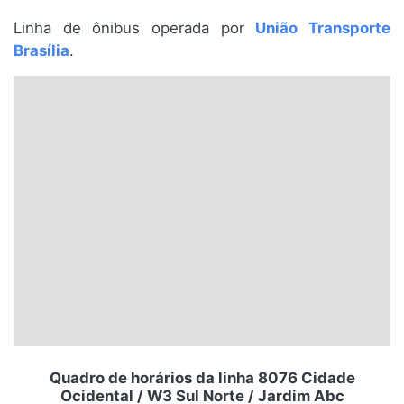
Santa Catarina
Linha de ônibus operada por
União Transporte
Brasília
.
Rio Grande do Sul
Centro-Oeste
Nordeste
Norte
© 2026 Viva City Serviços Digitais Ltda. Todos os direitos reservados.
Quadro de horários da linha 8076 Cidade
Ocidental / W3 Sul Norte / Jardim Abc