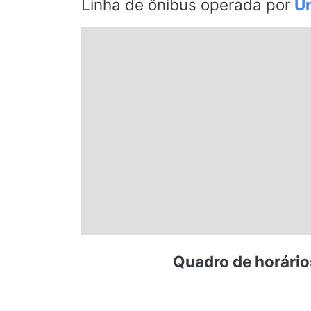
Linha de ônibus operada por
Un
Espírito Santo
Paraná
Santa Catarina
Rio Grande do Sul
Centro-Oeste
Nordeste
Quadro de horário
Norte