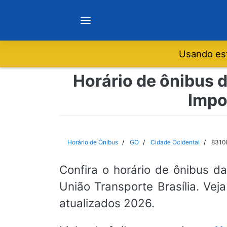
Usando est
Notícias
Horário de ônibus d
Impo
Sobre
Minas Gerais
Horário de Ônibus
GO
Cidade Ocidental
8310E
São Paulo
Confira o horário de ônibus d
União Transporte Brasília. Vej
Rio de Janeiro
atualizados 2026.