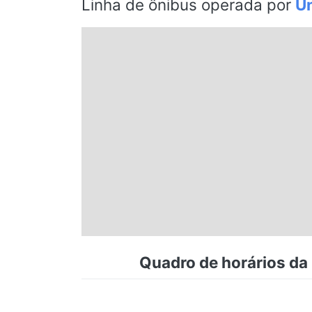
Linha de ônibus operada por
Un
Espírito Santo
Paraná
Santa Catarina
Rio Grande do Sul
Centro-Oeste
Nordeste
Quadro de horários da 
Norte