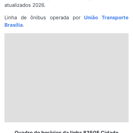
atualizados 2026.
Santa Catarina
Linha de ônibus operada por
União Transporte
Rio Grande do Sul
Brasília
.
Centro-Oeste
Nordeste
Norte
© 2026 Viva City Serviços Digitais Ltda. Todos os direitos reservados.
Quadro de horários da linha 8350E Cidade