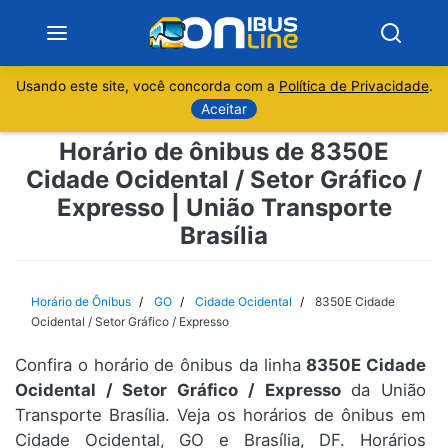
Usando este site, você concorda com a
Política de Privacidade
.
Notícias
Aceitar
Horário de ônibus de 8350E
Sobre
Cidade Ocidental / Setor Gráfico /
Expresso | União Transporte
Minas Gerais
Brasília
São Paulo
Horário de Ônibus
GO
Cidade Ocidental
8350E Cidade
Rio de Janeiro
Ocidental / Setor Gráfico / Expresso
Espírito Santo
Confira o horário de ônibus da linha
8350E Cidade
Ocidental / Setor Gráfico / Expresso
da União
Transporte Brasília. Veja os horários de ônibus em
Paraná
Cidade Ocidental, GO e Brasília, DF. Horários