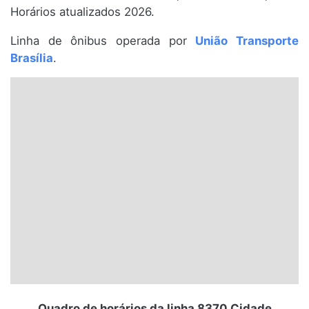
Horários atualizados 2026.
Santa Catarina
Linha de ônibus operada por
União Transporte
Rio Grande do Sul
Brasília
.
Centro-Oeste
Nordeste
Norte
© 2026 Viva City Serviços Digitais Ltda. Todos os direitos reservados.
Quadro de horários da linha 8370 Cidade