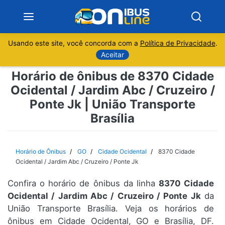
Usando este site, você concorda com a
Política de Privacidade
.
Notícias
Aceitar
Horário de ônibus de 8370 Cidade
Sobre
Ocidental / Jardim Abc / Cruzeiro /
Ponte Jk | União Transporte
Minas Gerais
Brasília
São Paulo
Horário de Ônibus
GO
Cidade Ocidental
8370 Cidade
Rio de Janeiro
Ocidental / Jardim Abc / Cruzeiro / Ponte Jk
Espírito Santo
Confira o horário de ônibus da linha
8370 Cidade
Ocidental / Jardim Abc / Cruzeiro / Ponte Jk
da
União Transporte Brasília. Veja os horários de
Paraná
ônibus em Cidade Ocidental, GO e Brasília, DF.