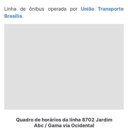
Santa Catarina
Linha de ônibus operada por
União Transporte
Brasília
.
Rio Grande do Sul
Centro-Oeste
Nordeste
Norte
© 2026 Viva City Serviços Digitais Ltda. Todos os direitos reservados.
Quadro de horários da linha 8702 Jardim
Abc / Gama via Ocidental