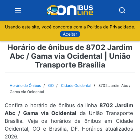
Usando este site, você concorda com a
Política de Privacidade
.
Notícias
Aceitar
Horário de ônibus de 8702 Jardim
Sobre
Abc / Gama via Ocidental | União
Transporte Brasília
Minas Gerais
São Paulo
Horário de Ônibus
GO
Cidade Ocidental
8702 Jardim Abc /
Gama via Ocidental
Rio de Janeiro
Confira o horário de ônibus da linha
8702 Jardim
Abc / Gama via Ocidental
da União Transporte
Espírito Santo
Brasília. Veja os horários de ônibus em Cidade
Ocidental, GO e Brasília, DF. Horários atualizados
Paraná
2026.