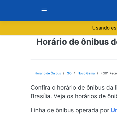
Usando est
Notícias
Horário de ônibus d
Sobre
Minas Gerais
Horário de Ônibus
GO
Novo Gama
4301 Pedre
São Paulo
Confira o horário de ônibus da 
Brasília. Veja os horários de ô
Rio de Janeiro
Linha de ônibus operada por
Un