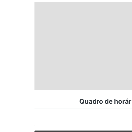
Espírito Santo
Paraná
Santa Catarina
Rio Grande do Sul
Centro-Oeste
Quadro de horári
Nordeste
Norte