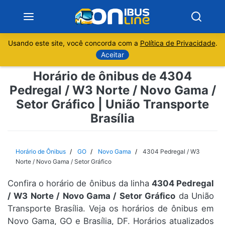
Usando este site, você concorda com a
Política de Privacidade
.
Notícias
Aceitar
Horário de ônibus de 4304
Sobre
Pedregal / W3 Norte / Novo Gama /
Setor Gráfico | União Transporte
Minas Gerais
Brasília
São Paulo
Horário de Ônibus
GO
Novo Gama
4304 Pedregal / W3
Rio de Janeiro
Norte / Novo Gama / Setor Gráfico
Espírito Santo
Confira o horário de ônibus da linha
4304 Pedregal
/ W3 Norte / Novo Gama / Setor Gráfico
da União
Transporte Brasília. Veja os horários de ônibus em
Paraná
Novo Gama, GO e Brasília, DF. Horários atualizados