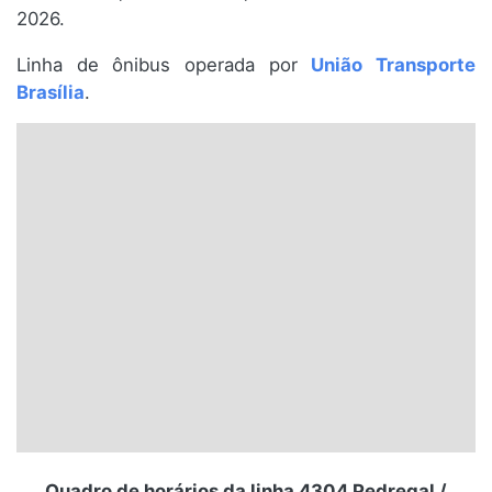
2026.
Santa Catarina
Linha de ônibus operada por
União Transporte
Rio Grande do Sul
Brasília
.
Centro-Oeste
Nordeste
Norte
© 2026 Viva City Serviços Digitais Ltda. Todos os direitos reservados.
Quadro de horários da linha 4304 Pedregal /