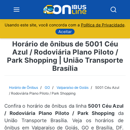
Usando este site, você concorda com a
Política de Privacidade
.
Notícias
Aceitar
Horário de ônibus de 5001 Céu
Sobre
Azul / Rodoviária Plano Piloto /
Park Shopping | União Transporte
Minas Gerais
Brasília
São Paulo
Horário de Ônibus
GO
Valparaíso de Goiás
5001 Céu Azul
Rio de Janeiro
/ Rodoviária Plano Piloto / Park Shopping
Espírito Santo
Confira o horário de ônibus da linha
5001 Céu Azul
/ Rodoviária Plano Piloto / Park Shopping
da
União Transporte Brasília. Veja os horários de
Paraná
ônibus em Valparaíso de Goiás, GO e Brasília, DF.