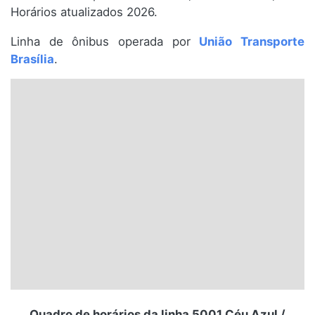
Horários atualizados 2026.
Santa Catarina
Linha de ônibus operada por
União Transporte
Rio Grande do Sul
Brasília
.
Centro-Oeste
Nordeste
Norte
© 2026 Viva City Serviços Digitais Ltda. Todos os direitos reservados.
Quadro de horários da linha 5001 Céu Azul /