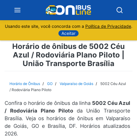
Usando este site, você concorda com a
Política de Privacidade
.
Notícias
Aceitar
Horário de ônibus de 5002 Céu
Sobre
Azul / Rodoviária Plano Piloto |
União Transporte Brasília
Minas Gerais
São Paulo
Horário de Ônibus
GO
Valparaíso de Goiás
5002 Céu Azul
/ Rodoviária Plano Piloto
Rio de Janeiro
Confira o horário de ônibus da linha
5002 Céu Azul
/ Rodoviária Plano Piloto
da União Transporte
Espírito Santo
Brasília. Veja os horários de ônibus em Valparaíso
de Goiás, GO e Brasília, DF. Horários atualizados
Paraná
2026.