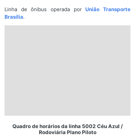
Santa Catarina
Linha de ônibus operada por
União Transporte
Brasília
.
Rio Grande do Sul
Centro-Oeste
Nordeste
Norte
© 2026 Viva City Serviços Digitais Ltda. Todos os direitos reservados.
Quadro de horários da linha 5002 Céu Azul /
Rodoviária Plano Piloto