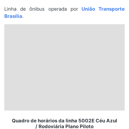
Santa Catarina
Linha de ônibus operada por
União Transporte
Brasília
.
Rio Grande do Sul
Centro-Oeste
Nordeste
Norte
© 2026 Viva City Serviços Digitais Ltda. Todos os direitos reservados.
Quadro de horários da linha 5002E Céu Azul
/ Rodoviária Plano Piloto