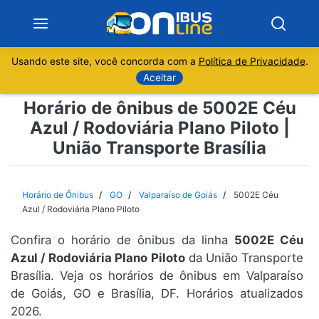
Usando este site, você concorda com a
Política de Privacidade
.
Notícias
Aceitar
Horário de ônibus de 5002E Céu
Sobre
Azul / Rodoviária Plano Piloto |
União Transporte Brasília
Minas Gerais
São Paulo
Horário de Ônibus
GO
Valparaíso de Goiás
5002E Céu
Azul / Rodoviária Plano Piloto
Rio de Janeiro
Confira o horário de ônibus da linha
5002E Céu
Azul / Rodoviária Plano Piloto
da União Transporte
Espírito Santo
Brasília. Veja os horários de ônibus em Valparaíso
de Goiás, GO e Brasília, DF. Horários atualizados
Paraná
2026.