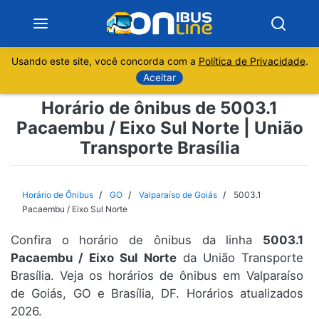
Usando este site, você concorda com a
Política de Privacidade
.
Notícias
Aceitar
Horário de ônibus de 5003.1
Sobre
Pacaembu / Eixo Sul Norte | União
Transporte Brasília
Minas Gerais
São Paulo
Horário de Ônibus
GO
Valparaíso de Goiás
5003.1
Pacaembu / Eixo Sul Norte
Rio de Janeiro
Confira o horário de ônibus da linha
5003.1
Pacaembu / Eixo Sul Norte
da União Transporte
Espírito Santo
Brasília. Veja os horários de ônibus em Valparaíso
de Goiás, GO e Brasília, DF. Horários atualizados
Paraná
2026.