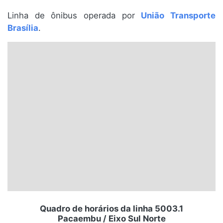
Santa Catarina
Linha de ônibus operada por
União Transporte
Brasília
.
Rio Grande do Sul
Centro-Oeste
Nordeste
Norte
© 2026 Viva City Serviços Digitais Ltda. Todos os direitos reservados.
Quadro de horários da linha 5003.1
Pacaembu / Eixo Sul Norte