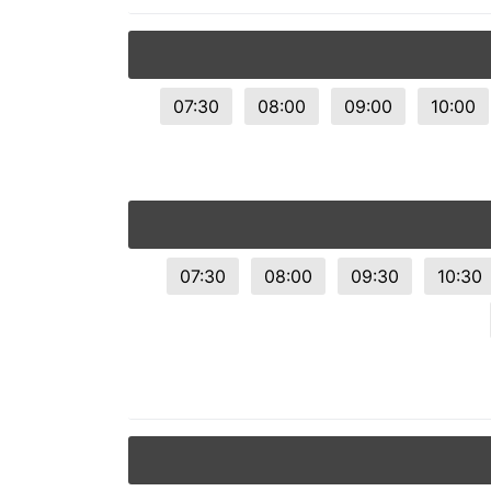
© 2026 Viva City Serviços Digitais Ltda. Todos os direitos reservado
07:30
08:00
09:00
10:00
07:30
08:00
09:30
10:30