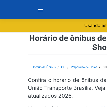
Usando est
Notícias
Horário de ônibus de 
Sho
Sobre
Minas Gerais
Horário de Ônibus
GO
Valparaíso de Goiás
500
São Paulo
Confira o horário de ônibus da
União Transporte Brasília. Veja
Rio de Janeiro
atualizados 2026.