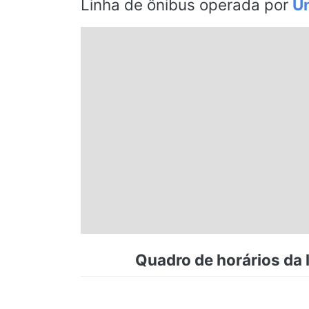
Linha de ônibus operada por
Un
Espírito Santo
Paraná
Santa Catarina
Rio Grande do Sul
Centro-Oeste
Nordeste
Quadro de horários da l
Norte