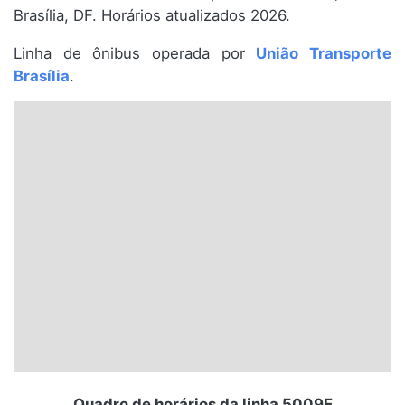
Brasília, DF. Horários atualizados 2026.
Santa Catarina
Linha de ônibus operada por
União Transporte
Rio Grande do Sul
Brasília
.
Centro-Oeste
Nordeste
Norte
© 2026 Viva City Serviços Digitais Ltda. Todos os direitos reservados.
Quadro de horários da linha 5009E