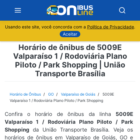
Usando este site, você concorda com a
Política de Privacidade
.
Notícias
Aceitar
Horário de ônibus de 5009E
Sobre
Valparaíso 1 / Rodoviária Plano
Piloto / Park Shopping | União
Minas Gerais
Transporte Brasília
São Paulo
Horário de Ônibus
GO
Valparaíso de Goiás
5009E
Rio de Janeiro
Valparaíso 1 / Rodoviária Plano Piloto / Park Shopping
Espírito Santo
Confira o horário de ônibus da linha
5009E
Valparaíso 1 / Rodoviária Plano Piloto / Park
Shopping
da União Transporte Brasília. Veja os
Paraná
horários de ônibus em Valparaíso de Goiás, GO e