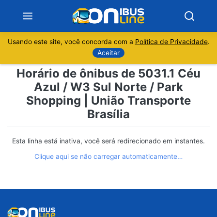
Usando este site, você concorda com a
Política de Privacidade
.
Notícias
Aceitar
Horário de ônibus de 5031.1 Céu
Sobre
Azul / W3 Sul Norte / Park
Shopping | União Transporte
Minas Gerais
Brasília
São Paulo
Esta linha está inativa, você será redirecionado em instantes.
Rio de Janeiro
Clique aqui se não carregar automaticamente…
Espírito Santo
Paraná