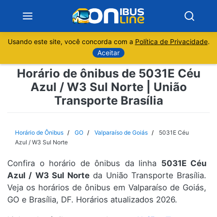
Usando este site, você concorda com a
Política de Privacidade
.
Notícias
Aceitar
Horário de ônibus de 5031E Céu
Sobre
Azul / W3 Sul Norte | União
Transporte Brasília
Minas Gerais
São Paulo
Horário de Ônibus
GO
Valparaíso de Goiás
5031E Céu
Azul / W3 Sul Norte
Rio de Janeiro
Confira o horário de ônibus da linha
5031E Céu
Azul / W3 Sul Norte
da União Transporte Brasília.
Espírito Santo
Veja os horários de ônibus em Valparaíso de Goiás,
GO e Brasília, DF. Horários atualizados 2026.
Paraná