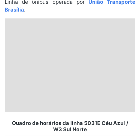
Linha de ônibus operada por
União Transporte
Santa Catarina
Brasília
.
Rio Grande do Sul
Centro-Oeste
Nordeste
Norte
© 2026 Viva City Serviços Digitais Ltda. Todos os direitos reservados.
Quadro de horários da linha 5031E Céu Azul /
W3 Sul Norte