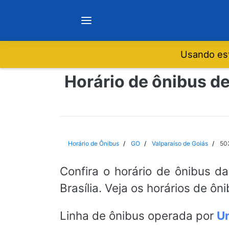
Usando est
Notícias
Horário de ônibus de
Sobre
Minas Gerais
Horário de Ônibus
GO
Valparaíso de Goiás
503
São Paulo
Confira o horário de ônibus d
Brasília. Veja os horários de ô
Rio de Janeiro
Linha de ônibus operada por
Un