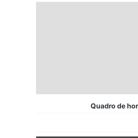
Espírito Santo
Paraná
Santa Catarina
Rio Grande do Sul
Centro-Oeste
Quadro de hor
Nordeste
Norte