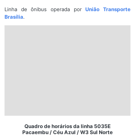
Santa Catarina
Linha de ônibus operada por
União Transporte
Brasília
.
Rio Grande do Sul
Centro-Oeste
Nordeste
Norte
© 2026 Viva City Serviços Digitais Ltda. Todos os direitos reservados.
Quadro de horários da linha 5035E
Pacaembu / Céu Azul / W3 Sul Norte