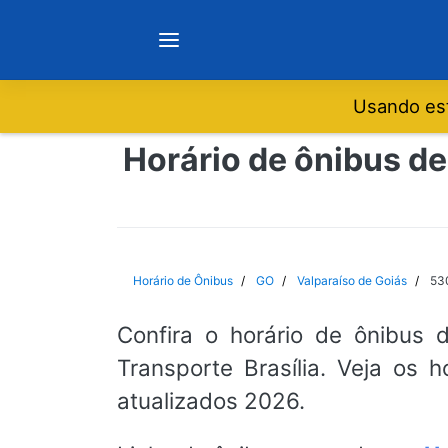
Usando est
Notícias
Horário de ônibus de
Sobre
Minas Gerais
Horário de Ônibus
GO
Valparaíso de Goiás
530
São Paulo
Confira o horário de ônibus 
Transporte Brasília. Veja os 
Rio de Janeiro
atualizados 2026.