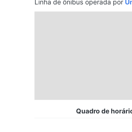
Linha de ônibus operada por
Un
Espírito Santo
Paraná
Santa Catarina
Rio Grande do Sul
Centro-Oeste
Nordeste
Quadro de horário
Norte