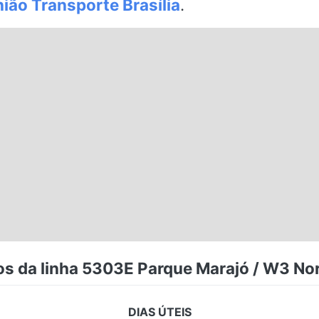
ião Transporte Brasília
.
s da linha 5303E Parque Marajó / W3 Nor
DIAS ÚTEIS