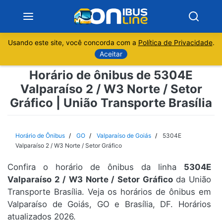
Usando este site, você concorda com a
Política de Privacidade
.
Notícias
Aceitar
Horário de ônibus de 5304E
Sobre
Valparaíso 2 / W3 Norte / Setor
Gráfico | União Transporte Brasília
Minas Gerais
São Paulo
Horário de Ônibus
GO
Valparaíso de Goiás
5304E
Valparaíso 2 / W3 Norte / Setor Gráfico
Rio de Janeiro
Confira o horário de ônibus da linha
5304E
Valparaíso 2 / W3 Norte / Setor Gráfico
da União
Espírito Santo
Transporte Brasília. Veja os horários de ônibus em
Valparaíso de Goiás, GO e Brasília, DF. Horários
Paraná
atualizados 2026.