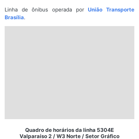
Santa Catarina
Linha de ônibus operada por
União Transporte
Brasília
.
Rio Grande do Sul
Centro-Oeste
Nordeste
Norte
© 2026 Viva City Serviços Digitais Ltda. Todos os direitos reservados.
Quadro de horários da linha 5304E
Valparaíso 2 / W3 Norte / Setor Gráfico