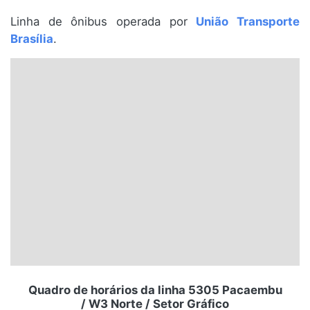
Santa Catarina
Linha de ônibus operada por
União Transporte
Brasília
.
Rio Grande do Sul
Centro-Oeste
Nordeste
Norte
© 2026 Viva City Serviços Digitais Ltda. Todos os direitos reservados.
Quadro de horários da linha 5305 Pacaembu
/ W3 Norte / Setor Gráfico