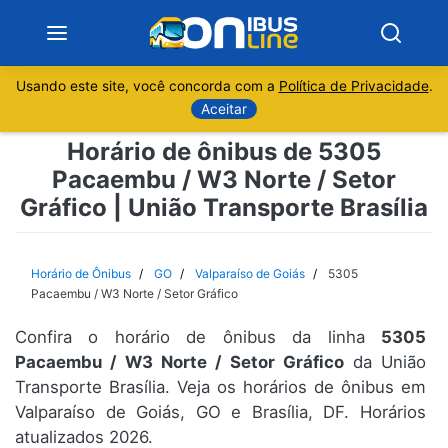
Usando este site, você concorda com a
Política de Privacidade
.
Notícias
Aceitar
Horário de ônibus de 5305
Sobre
Pacaembu / W3 Norte / Setor
Gráfico | União Transporte Brasília
Minas Gerais
São Paulo
Horário de Ônibus
GO
Valparaíso de Goiás
5305
Pacaembu / W3 Norte / Setor Gráfico
Rio de Janeiro
Confira o horário de ônibus da linha
5305
Pacaembu / W3 Norte / Setor Gráfico
da União
Espírito Santo
Transporte Brasília. Veja os horários de ônibus em
Valparaíso de Goiás, GO e Brasília, DF. Horários
Paraná
atualizados 2026.