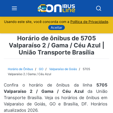
Usando este site, você concorda com a
Política de Privacidade
.
Notícias
Aceitar
Horário de ônibus de 5705
Sobre
Valparaíso 2 / Gama / Céu Azul |
União Transporte Brasília
Minas Gerais
São Paulo
Horário de Ônibus
GO
Valparaíso de Goiás
5705
Valparaíso 2 / Gama / Céu Azul
Rio de Janeiro
Confira o horário de ônibus da linha
5705
Valparaíso 2 / Gama / Céu Azul
da União
Espírito Santo
Transporte Brasília. Veja os horários de ônibus em
Valparaíso de Goiás, GO e Brasília, DF. Horários
Paraná
atualizados 2026.