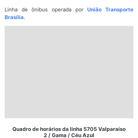
Santa Catarina
Linha de ônibus operada por
União Transporte
Brasília
.
Rio Grande do Sul
Centro-Oeste
Nordeste
Norte
© 2026 Viva City Serviços Digitais Ltda. Todos os direitos reservados.
Quadro de horários da linha 5705 Valparaíso
2 / Gama / Céu Azul