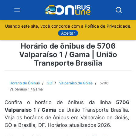
Usando este site, você concorda com a
Política de Privacidade
.
Notícias
Aceitar
Horário de ônibus de 5706
Sobre
Valparaíso 1 / Gama | União
Transporte Brasília
Minas Gerais
São Paulo
Horário de Ônibus
GO
Valparaíso de Goiás
5706
Valparaíso 1 / Gama
Rio de Janeiro
Confira o horário de ônibus da linha
5706
Valparaíso 1 / Gama
da União Transporte Brasília.
Espírito Santo
Veja os horários de ônibus em Valparaíso de Goiás,
GO e Brasília, DF. Horários atualizados 2026.
Paraná