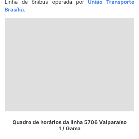
Linha de ônibus operada por
União Transporte
Santa Catarina
Brasília
.
Rio Grande do Sul
Centro-Oeste
Nordeste
Norte
© 2026 Viva City Serviços Digitais Ltda. Todos os direitos reservados.
Quadro de horários da linha 5706 Valparaíso
1 / Gama