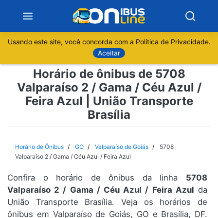
Usando este site, você concorda com a
Política de Privacidade
.
Notícias
Aceitar
Horário de ônibus de 5708
Sobre
Valparaíso 2 / Gama / Céu Azul /
Feira Azul | União Transporte
Minas Gerais
Brasília
São Paulo
Horário de Ônibus
GO
Valparaíso de Goiás
5708
Rio de Janeiro
Valparaíso 2 / Gama / Céu Azul / Feira Azul
Espírito Santo
Confira o horário de ônibus da linha
5708
Valparaíso 2 / Gama / Céu Azul / Feira Azul
da
União Transporte Brasília. Veja os horários de
Paraná
ônibus em Valparaíso de Goiás, GO e Brasília, DF.