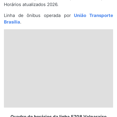
Horários atualizados 2026.
Santa Catarina
Linha de ônibus operada por
União Transporte
Rio Grande do Sul
Brasília
.
Centro-Oeste
Nordeste
Norte
© 2026 Viva City Serviços Digitais Ltda. Todos os direitos reservados.
Quadro de horários da linha 5708 Valparaíso