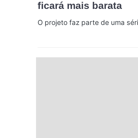
ficará mais barata
Espírito Santo
O projeto faz parte de uma sér
Paraná
Santa Catarina
Rio Grande do Sul
Centro-Oeste
Nordeste
Norte