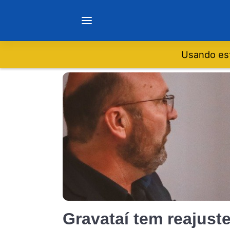
Usando est
Notícias
Sobre
Minas Gerais
São Paulo
Rio de Janeiro
Gravataí tem reajust