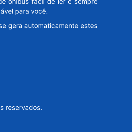
de ônibus fácil de ler e sempre
iável para você.
ense gera automaticamente estes
os reservados.