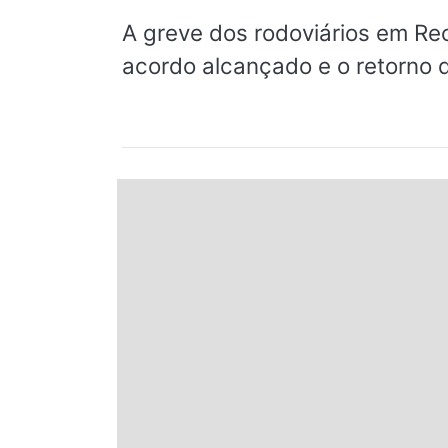
Espírito Santo
A greve dos rodoviários em Rec
acordo alcançado e o retorno 
Paraná
Santa Catarina
Rio Grande do Sul
Centro-Oeste
Nordeste
Norte