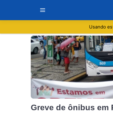
Usando est
Notícias
Sobre
Minas Gerais
São Paulo
Rio de Janeiro
Greve de ônibus em 