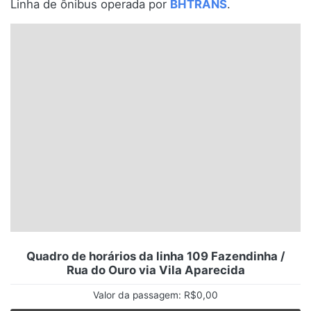
Linha de ônibus operada por
BHTRANS
.
Santa Catarina
Rio Grande do Sul
Centro-Oeste
Nordeste
Norte
© 2026 Viva City Serviços Digitais Ltda. Todos os direitos reservados.
Quadro de horários da linha 109 Fazendinha /
Rua do Ouro via Vila Aparecida
Valor da passagem: R$0,00