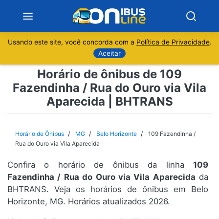
Usando este site, você concorda com a
Política de Privacidade
.
Notícias
Aceitar
Horário de ônibus de 109
Sobre
Fazendinha / Rua do Ouro via Vila
Aparecida | BHTRANS
Minas Gerais
São Paulo
Horário de Ônibus
MG
Belo Horizonte
109 Fazendinha /
Rua do Ouro via Vila Aparecida
Rio de Janeiro
Confira o horário de ônibus da linha
109
Fazendinha / Rua do Ouro via Vila Aparecida
da
Espírito Santo
BHTRANS. Veja os horários de ônibus em Belo
Horizonte, MG. Horários atualizados 2026.
Paraná