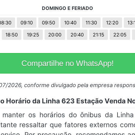
DOMINGO E FERIADO
08:30
09:10
09:50
10:40
11:30
12:20
13:
18:50
19:25
20:00
20:40
21:15
22:05
Compartilhe no WhatsApp!
/07/2026, conforme divulgado pela empresa respons
do Horário da Linha 623 Estação Venda 
anter os horários do ônibus da Linh
tante ressaltar que fatores externos com
o serviço. Por precaução, recomendamos a