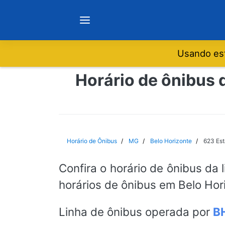
Usando est
Notícias
Horário de ônibus 
Sobre
Minas Gerais
Horário de Ônibus
MG
Belo Horizonte
623 Est
São Paulo
Confira o horário de ônibus da 
horários de ônibus em Belo Hor
Rio de Janeiro
Linha de ônibus operada por
B