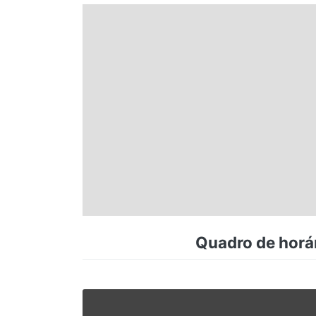
Espírito Santo
Paraná
Santa Catarina
Rio Grande do Sul
Centro-Oeste
Quadro de horár
Nordeste
Norte