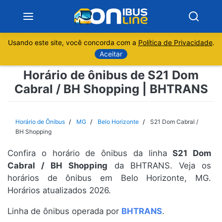
Usando este site, você concorda com a
Política de Privacidade
.
Notícias
Aceitar
Horário de ônibus de S21 Dom
Sobre
Cabral / BH Shopping | BHTRANS
Minas Gerais
Horário de Ônibus
MG
Belo Horizonte
S21 Dom Cabral /
São Paulo
BH Shopping
Confira o horário de ônibus da linha
S21 Dom
Rio de Janeiro
Cabral / BH Shopping
da BHTRANS. Veja os
horários de ônibus em Belo Horizonte, MG.
Espírito Santo
Horários atualizados 2026.
Paraná
Linha de ônibus operada por
BHTRANS
.