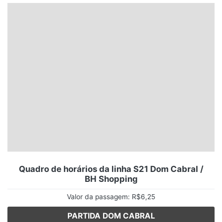
Santa Catarina
Rio Grande do Sul
Centro-Oeste
Nordeste
Norte
© 2026 Viva City Serviços Digitais Ltda. Todos os direitos reservados.
Quadro de horários da linha S21 Dom Cabral /
BH Shopping
Valor da passagem: R$6,25
PARTIDA DOM CABRAL