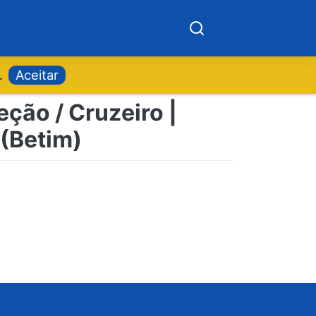
.
Aceitar
eção / Cruzeiro |
(Betim)