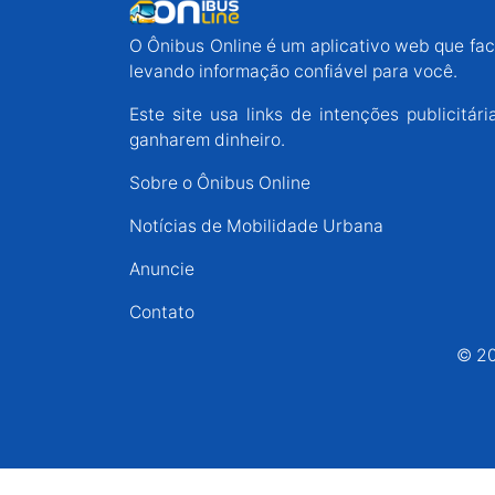
Espírito Santo
O Ônibus Online é um aplicativo web que faci
levando informação confiável para você.
Paraná
Este site usa links de intenções publicit
ganharem dinheiro.
Santa Catarina
Sobre o Ônibus Online
Notícias de Mobilidade Urbana
Rio Grande do Sul
Anuncie
Centro-Oeste
Contato
© 20
Nordeste
Norte