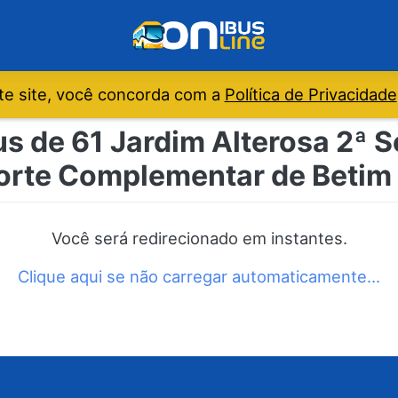
e site, você concorda com a
Política de Privacidade
s de 61 Jardim Alterosa 2ª S
orte Complementar de Betim 
Você será redirecionado em instantes.
Clique aqui se não carregar automaticamente…