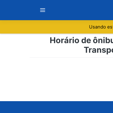
Usando est
Notícias
Horário de ônibu
Transp
Sobre
Minas Gerais
São Paulo
Rio de Janeiro