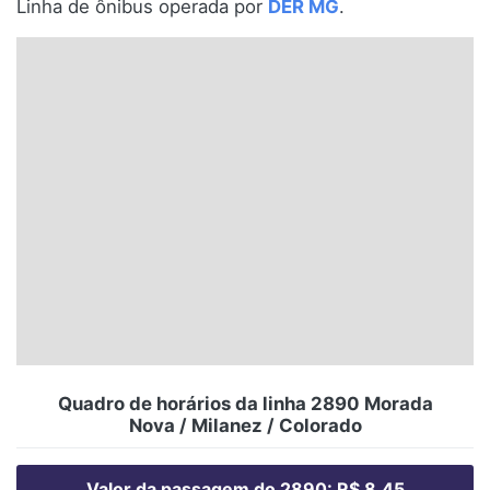
Linha de ônibus operada por
DER MG
.
Santa Catarina
Rio Grande do Sul
Centro-Oeste
Nordeste
Norte
© 2026 Viva City Serviços Digitais Ltda. Todos os direitos reservados.
Quadro de horários da linha 2890 Morada
Nova / Milanez / Colorado
Valor da passagem do 2890: R$ 8,45