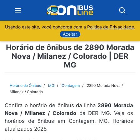
Usando este site, você concorda com a
Política de Privacidade
.
Notícias
Aceitar
Horário de ônibus de 2890 Morada
Sobre
Nova / Milanez / Colorado | DER
MG
Minas Gerais
São Paulo
Horário de Ônibus
MG
Contagem
2890 Morada Nova /
Milanez / Colorado
Rio de Janeiro
Confira o horário de ônibus da linha
2890 Morada
Nova / Milanez / Colorado
da DER MG. Veja os
Espírito Santo
horários de ônibus em Contagem, MG. Horários
atualizados 2026.
Paraná