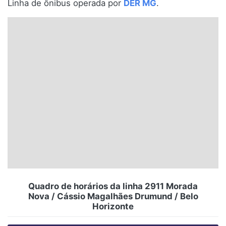
Linha de ônibus operada por
DER MG
.
Santa Catarina
Rio Grande do Sul
Centro-Oeste
Nordeste
Norte
© 2026 Viva City Serviços Digitais Ltda. Todos os direitos reservados.
Quadro de horários da linha 2911 Morada
Nova / Cássio Magalhães Drumund / Belo
Horizonte