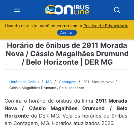
Usando este site, você concorda com a
Política de Privacidade
.
Notícias
Aceitar
Horário de ônibus de 2911 Morada
Sobre
Nova / Cássio Magalhães Drumund
/ Belo Horizonte | DER MG
Minas Gerais
São Paulo
Horário de Ônibus
MG
Contagem
2911 Morada Nova /
Cássio Magalhães Drumund / Belo Horizonte
Rio de Janeiro
Confira o horário de ônibus da linha
2911 Morada
Nova / Cássio Magalhães Drumund / Belo
Espírito Santo
Horizonte
da DER MG. Veja os horários de ônibus
em Contagem, MG. Horários atualizados 2026.
Paraná