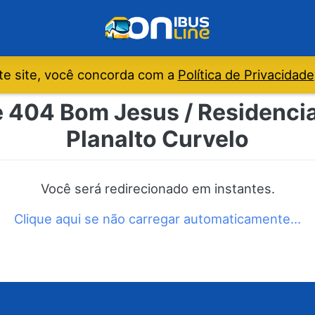
e site, você concorda com a
Política de Privacidade
e 404 Bom Jesus / Residencia
Planalto Curvelo
Você será redirecionado em instantes.
Clique aqui se não carregar automaticamente…