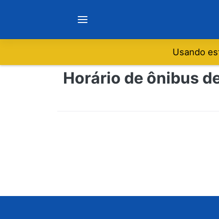
Usando est
Notícias
Horário de ônibus d
Sobre
Minas Gerais
São Paulo
Rio de Janeiro