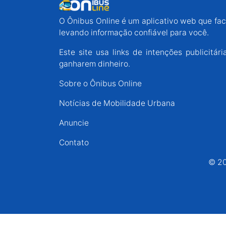
Espírito Santo
O Ônibus Online é um aplicativo web que faci
levando informação confiável para você.
Paraná
Este site usa links de intenções publicit
ganharem dinheiro.
Santa Catarina
Sobre o Ônibus Online
Notícias de Mobilidade Urbana
Rio Grande do Sul
Anuncie
Centro-Oeste
Contato
© 20
Nordeste
Norte