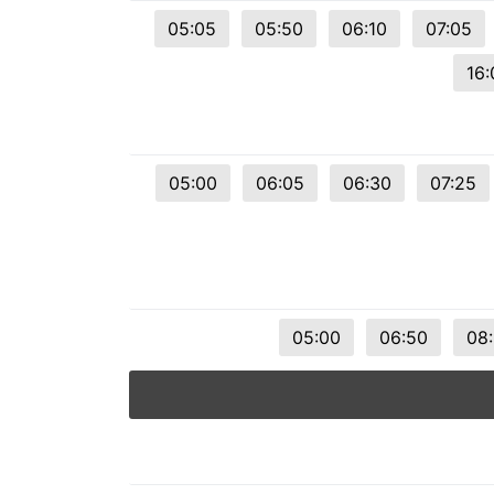
© 2026 Viva City Serviços Digitais Ltda. Todos os direitos reservado
05:05
05:50
06:10
07:05
16:
05:00
06:05
06:30
07:25
05:00
06:50
08