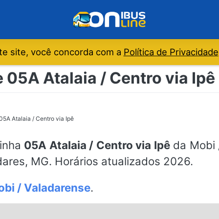
e site, você concorda com a
Política de Privacidade
 05A Atalaia / Centro via Ipê
05A Atalaia / Centro via Ipê
linha
05A Atalaia / Centro via Ipê
da Mobi /
ares, MG. Horários atualizados 2026.
bi / Valadarense
.