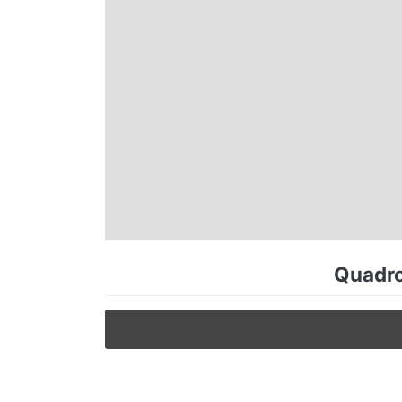
Espírito Santo
Paraná
Santa Catarina
Rio Grande do Sul
Centro-Oeste
Quadro 
Nordeste
Norte