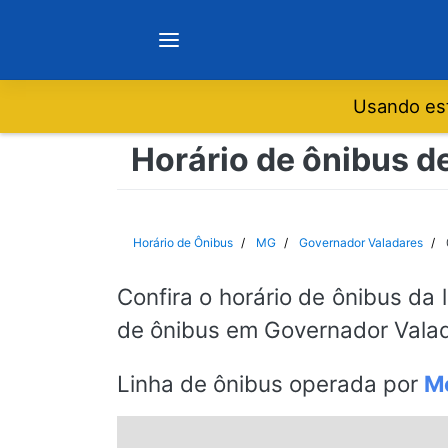
Usando est
Notícias
Horário de ônibus de
Sobre
Horário de Ônibus
MG
Governador Valadares
Minas Gerais
Confira o horário de ônibus da 
de ônibus em Governador Valad
São Paulo
Linha de ônibus operada por
Mo
Rio de Janeiro