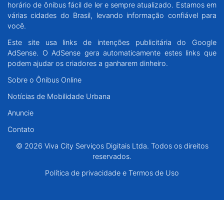
horário de ônibus fácil de ler e sempre atualizado. Estamos em
Santa Catarina
várias cidades do Brasil, levando informação confiável para
você.
Rio Grande do Sul
Este site usa links de intenções publicitária do Google
AdSense. O AdSense gera automaticamente estes links que
Centro-Oeste
podem ajudar os criadores a ganharem dinheiro.
Sobre o Ônibus Online
Nordeste
Notícias de Mobilidade Urbana
Anuncie
Norte
Contato
© 2026 Viva City Serviços Digitais Ltda. Todos os direitos reservados.
© 2026 Viva City Serviços Digitais Ltda. Todos os direitos
reservados.
Política de privacidade e Termos de Uso