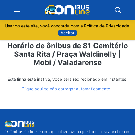
Usando este site, você concorda com a
Política de Privacidade
.
Notícias
Aceitar
Horário de ônibus de 81 Cemitério
Sobre
Santa Rita / Praça Waldinelly |
Mobi / Valadarense
Minas Gerais
São Paulo
Esta linha está inativa, você será redirecionado em instantes.
Clique aqui se não carregar automaticamente…
Rio de Janeiro
Espírito Santo
Paraná
O Ônibus Online é um aplicativo web que facilita sua vida com