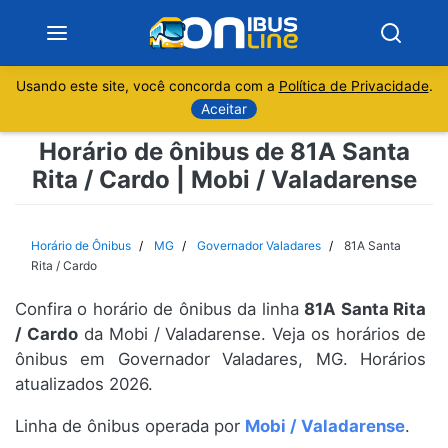
Usando este site, você concorda com a
Política de Privacidade
.
Notícias
Aceitar
Horário de ônibus de 81A Santa
Sobre
Rita / Cardo | Mobi / Valadarense
Minas Gerais
Horário de Ônibus
MG
Governador Valadares
81A Santa
São Paulo
Rita / Cardo
Confira o horário de ônibus da linha
81A Santa Rita
Rio de Janeiro
/ Cardo
da Mobi / Valadarense. Veja os horários de
ônibus em Governador Valadares, MG. Horários
Espírito Santo
atualizados 2026.
Paraná
Linha de ônibus operada por
Mobi / Valadarense
.