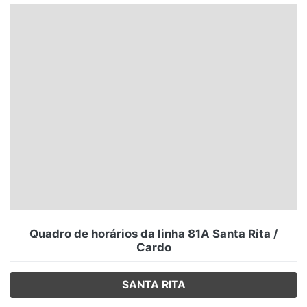
Santa Catarina
Rio Grande do Sul
Centro-Oeste
Nordeste
Norte
© 2026 Viva City Serviços Digitais Ltda. Todos os direitos reservados.
Quadro de horários da linha 81A Santa Rita /
Cardo
SANTA RITA