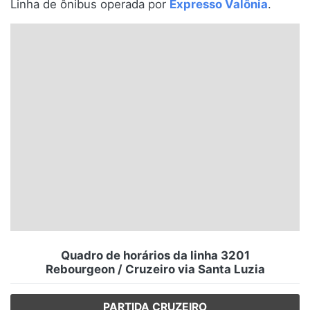
Linha de ônibus operada por
Expresso Valônia
.
Santa Catarina
Rio Grande do Sul
Centro-Oeste
Nordeste
Norte
© 2026 Viva City Serviços Digitais Ltda. Todos os direitos reservados.
Quadro de horários da linha 3201
Rebourgeon / Cruzeiro via Santa Luzia
PARTIDA CRUZEIRO