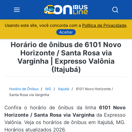
Usando este site, você concorda com a
Política de Privacidade
.
Notícias
Aceitar
Horário de ônibus de 6101 Novo
Sobre
Horizonte / Santa Rosa via
Varginha | Expresso Valônia
Minas Gerais
(Itajubá)
São Paulo
Horário de Ônibus
MG
Itajubá
6101 Novo Horizonte /
Rio de Janeiro
Santa Rosa via Varginha
Espírito Santo
Confira o horário de ônibus da linha
6101 Novo
Horizonte / Santa Rosa via Varginha
da Expresso
Valônia. Veja os horários de ônibus em Itajubá, MG.
Paraná
Horários atualizados 2026.