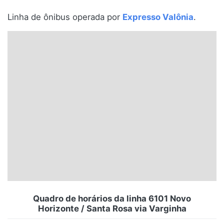
Santa Catarina
Linha de ônibus operada por
Expresso Valônia
.
Rio Grande do Sul
Centro-Oeste
Nordeste
Norte
© 2026 Viva City Serviços Digitais Ltda. Todos os direitos reservados.
Quadro de horários da linha 6101 Novo
Horizonte / Santa Rosa via Varginha