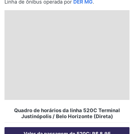
Linha de ônibus operada por
DER MG
.
Santa Catarina
Rio Grande do Sul
Centro-Oeste
Nordeste
Norte
© 2026 Viva City Serviços Digitais Ltda. Todos os direitos reservados.
Quadro de horários da linha 520C Terminal
Justinópolis / Belo Horizonte (Direta)
Valor da passagem do 520C: R$ 8,95