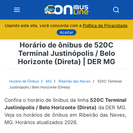
Usando este site, você concorda com a
Política de Privacidade
.
Notícias
Aceitar
Horário de ônibus de 520C
Sobre
Terminal Justinópolis / Belo
Horizonte (Direta) | DER MG
Minas Gerais
São Paulo
Horário de Ônibus
MG
Ribeirão das Neves
520C Terminal
Justinópolis / Belo Horizonte (Direta)
Rio de Janeiro
Confira o horário de ônibus da linha
520C Terminal
Justinópolis / Belo Horizonte (Direta)
da DER MG.
Espírito Santo
Veja os horários de ônibus em Ribeirão das Neves,
MG. Horários atualizados 2026.
Paraná