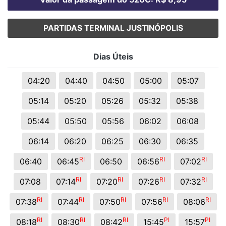
PARTIDAS TERMINAL JUSTINÓPOLIS
Dias Úteis
04:20
04:40
04:50
05:00
05:07
05:14
05:20
05:26
05:32
05:38
05:44
05:50
05:56
06:02
06:08
06:14
06:20
06:25
06:30
06:35
RI
RI
RI
06:40
06:45
06:50
06:56
07:02
RI
RI
RI
RI
07:08
07:14
07:20
07:26
07:32
RI
RI
RI
RI
RI
07:38
07:44
07:50
07:56
08:06
RI
RI
RI
PI
PI
08:18
08:30
08:42
15:45
15:57