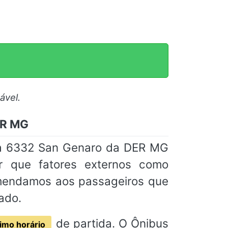
ável.
ER MG
nha 6332 San Genaro da DER MG
ar que fatores externos como
omendamos aos passageiros que
ado.
de partida. O Ônibus
imo horário