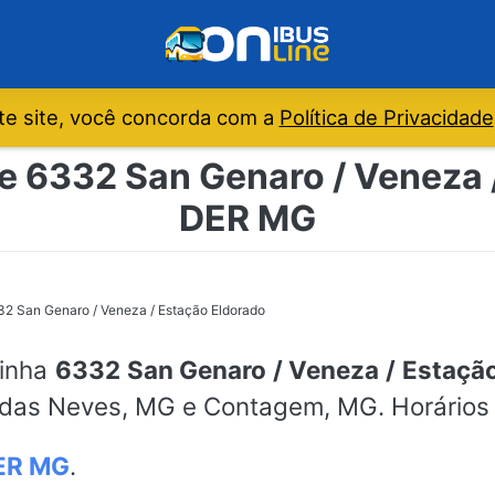
e site, você concorda com a
Política de Privacidade
e 6332 San Genaro / Veneza 
DER MG
2 San Genaro / Veneza / Estação Eldorado
linha
6332 San Genaro / Veneza / Estaçã
o das Neves, MG e Contagem, MG. Horários 
ER MG
.