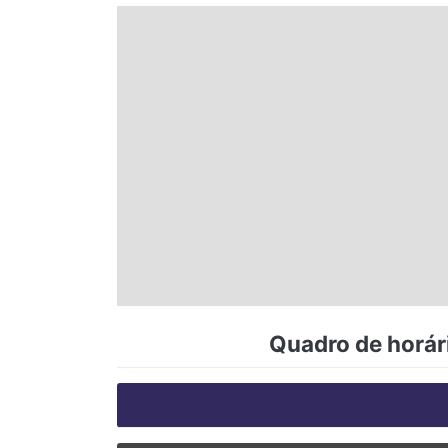
Espírito Santo
Paraná
Santa Catarina
Rio Grande do Sul
Centro-Oeste
Quadro de horár
Nordeste
Norte