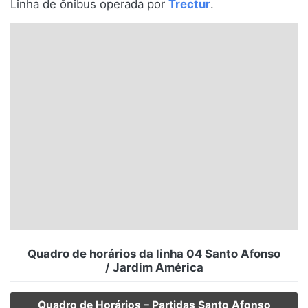
Linha de ônibus operada por
Trectur
.
Santa Catarina
Rio Grande do Sul
Centro-Oeste
Nordeste
Norte
© 2026 Viva City Serviços Digitais Ltda. Todos os direitos reservados.
Quadro de horários da linha 04 Santo Afonso
/ Jardim América
Quadro de Horários – Partidas Santo Afonso