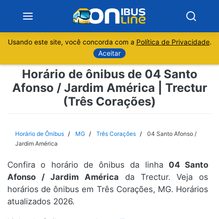
Usando este site, você concorda com a
Política de Privacidade
.
Notícias
Aceitar
Horário de ônibus de 04 Santo
Sobre
Afonso / Jardim América | Trectur
(Três Corações)
Minas Gerais
São Paulo
Horário de Ônibus
MG
Três Corações
04 Santo Afonso /
Jardim América
Rio de Janeiro
Confira o horário de ônibus da linha
04 Santo
Afonso / Jardim América
da Trectur. Veja os
Espírito Santo
horários de ônibus em Três Corações, MG. Horários
atualizados 2026.
Paraná