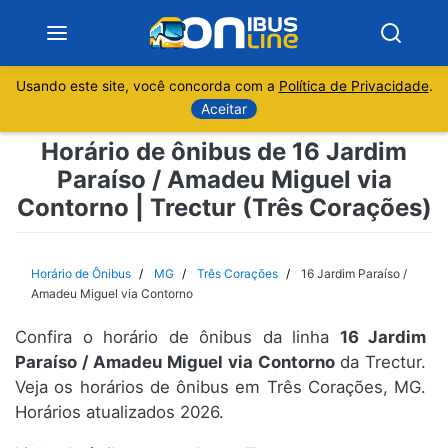
Usando este site, você concorda com a
Política de Privacidade
.
Notícias
Aceitar
Horário de ônibus de 16 Jardim
Sobre
Paraíso / Amadeu Miguel via
Contorno | Trectur (Três Corações)
Minas Gerais
São Paulo
Horário de Ônibus
MG
Três Corações
16 Jardim Paraíso /
Amadeu Miguel via Contorno
Rio de Janeiro
Confira o horário de ônibus da linha
16 Jardim
Paraíso / Amadeu Miguel via Contorno
da Trectur.
Espírito Santo
Veja os horários de ônibus em Três Corações, MG.
Horários atualizados 2026.
Paraná