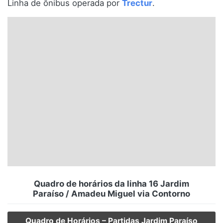
Linha de ônibus operada por
Trectur
.
Santa Catarina
Rio Grande do Sul
Centro-Oeste
Nordeste
Norte
© 2026 Viva City Serviços Digitais Ltda. Todos os direitos reservados.
Quadro de horários da linha 16 Jardim
Paraíso / Amadeu Miguel via Contorno
Quadro de Horários – Partidas Jardim Paraíso