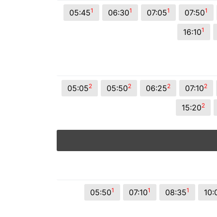
© 2026 Viva City Serviços Digitais Ltda. Todos os direitos reservado
1
1
1
1
05:45
06:30
07:05
07:50
1
16:10
2
2
2
2
05:05
05:50
06:25
07:10
2
15:20
1
1
1
05:50
07:10
08:35
10: