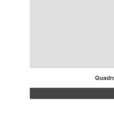
Espírito Santo
Paraná
Santa Catarina
Rio Grande do Sul
Centro-Oeste
Quadro
Nordeste
Norte