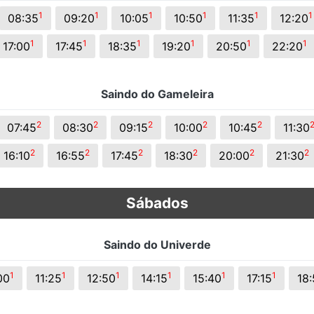
s.
1
1
1
1
1
1
08:35
09:20
10:05
10:50
11:35
12:20
1
1
1
1
1
1
17:00
17:45
18:35
19:20
20:50
22:20
Saindo do Gameleira
2
2
2
2
2
07:45
08:30
09:15
10:00
10:45
11:30
2
2
2
2
2
2
16:10
16:55
17:45
18:30
20:00
21:30
Sábados
Saindo do Univerde
1
1
1
1
1
1
00
11:25
12:50
14:15
15:40
17:15
18