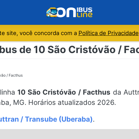
e site, você concorda com a
Política de Privacidade
bus de 10 São Cristóvão / Fa
vão / Facthus
 linha
10 São Cristóvão / Facthus
da Auttr
ba, MG. Horários atualizados 2026.
ttran / Transube (Uberaba)
.