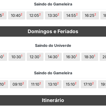
Saindo do Gameleira
2
2
2
2
2
2
15
10:40
12:05
13:30
14:55
16:25
1
Domingos e Feriados
Saindo do Univerde
1
1
1
1
1
1
30
10:30
12:30
14:30
16:30
18:30
2
Saindo do Gameleira
2
2
2
2
2
2
:10
09:10
11:10
13:10
15:10
17:10
19
Itinerário