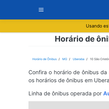
Usando est
Notícias
Horário de ôni
Sobre
Horário de Ônibus
MG
Uberaba
10 São Cristó
Minas Gerais
Confira o horário de ônibus da
os horários de ônibus em Ubera
São Paulo
Linha de ônibus operada por
Au
Rio de Janeiro